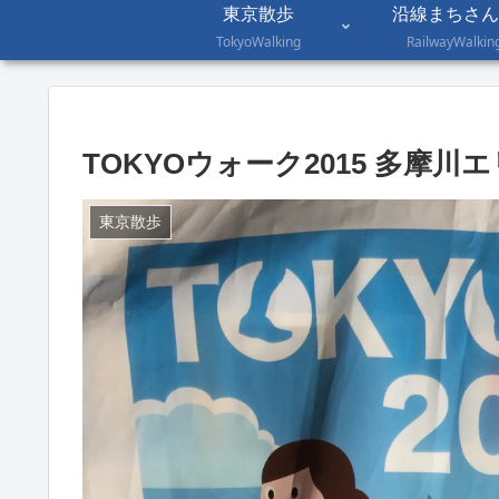
東京散歩
沿線まちさん
TokyoWalking
RailwayWalkin
TOKYOウォーク2015 多摩川
東京散歩