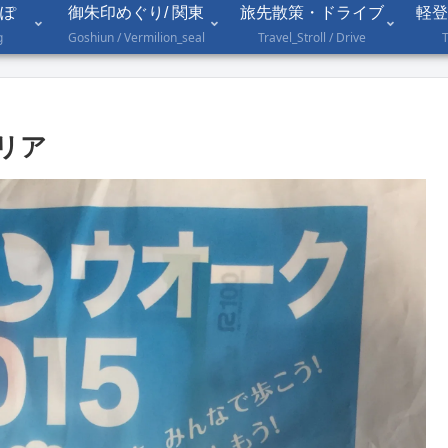
ぽ
御朱印めぐり/ 関東
旅先散策・ドライブ
軽登
g
Goshiun / Vermilion_seal
Travel_Stroll / Drive
T
エリア