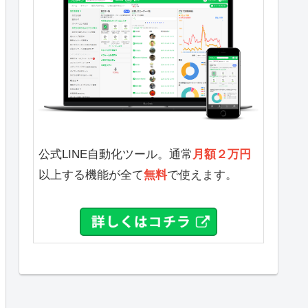
公式LINE自動化ツール。通常
月額２万円
以上する機能が全て
無料
で使えます。