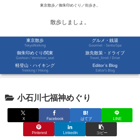
東京散歩／御朱印めぐり／街歩き。
散歩しましょ。
東京散歩
グルメ・銭湯
TokyoWalking
Gourmet・Sento/Spa
御朱印めぐり/関東
旅先散策・ドライブ
Goshiun / Vermilion_seal
Travel_Stroll / Drive
軽登山・ハイキング
Editor’s Blog
Trekking / Hiking
Editor’s Blog
小石川七福神めぐり
X
Facebook
はてブ
LINE
Pinterest
LinkedIn
コピー