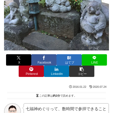
X
Facebook
はてブ
LINE
Pinterest
LinkedIn
コピー
2016.01.22
2020.07.24
この記事は
約2分
で読めます。
七福神めぐりって、数時間で参拝できること