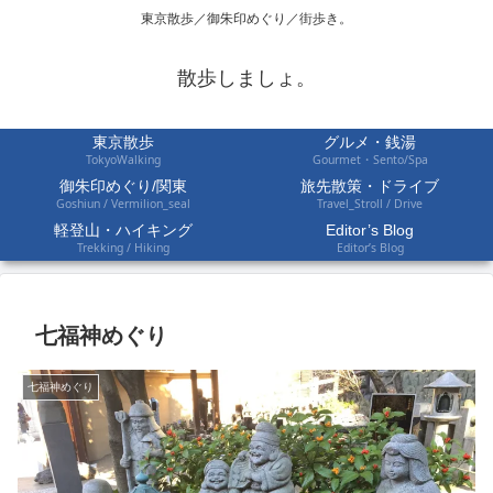
東京散歩／御朱印めぐり／街歩き。
散歩しましょ。
東京散歩
グルメ・銭湯
TokyoWalking
Gourmet・Sento/Spa
御朱印めぐり/関東
旅先散策・ドライブ
Goshiun / Vermilion_seal
Travel_Stroll / Drive
軽登山・ハイキング
Editor’s Blog
Trekking / Hiking
Editor’s Blog
七福神めぐり
七福神めぐり