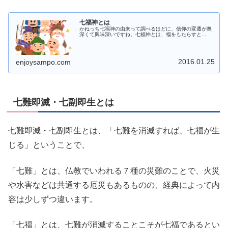
七福神とは
かねっち七福神の由来って調べるほどに、信仰の変遷が奥
深くて興味深いですね。七福神とは、福をもたらすと...
2016.01.25
enjoysampo.com
七難即滅・七副即生とは
七難即滅・七副即生とは、「七難を消滅すれば、七福が生
じる」ということで、
「七難」とは、仏教でいわれる７種の災難のことで、火災
や水害などは共通する厄災もあるものの、経典によって内
容は少しずつ違います。
「七福」とは、七難が消滅することこそが七福であるとい