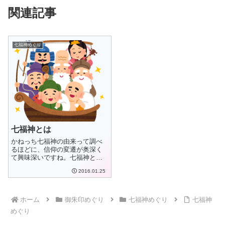
関連記事
七福神めぐり
七福神とは
かねっち七福神の由来って調べ
るほどに、信仰の変遷が奥深く
て興味深いですね。七福神と
は、福をもたらすと...
2016.01.25
ホーム
御朱印めぐり
七福神めぐり
七福神
めぐり