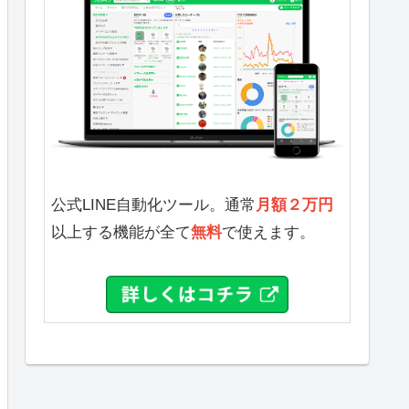
公式LINE自動化ツール。通常
月額２万円
以上する機能が全て
無料
で使えます。