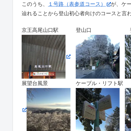
このうち、
１号路（表参道コース）
が、ケ
辿れることから登山初心者向けのコースと言
京王高尾山口駅 登山口 登
展望台風景 ケーブル・リフト駅 