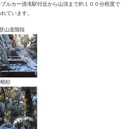
ーブルカー清滝駅付近から山頂まで約１００分程度で
われています。
山道階段
蛸杉