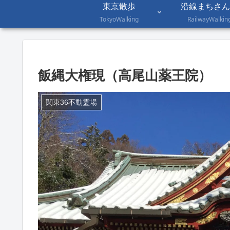
東京散歩
沿線まちさん
TokyoWalking
RailwayWalkin
飯縄大権現（高尾山薬王院）
関東36不動霊場