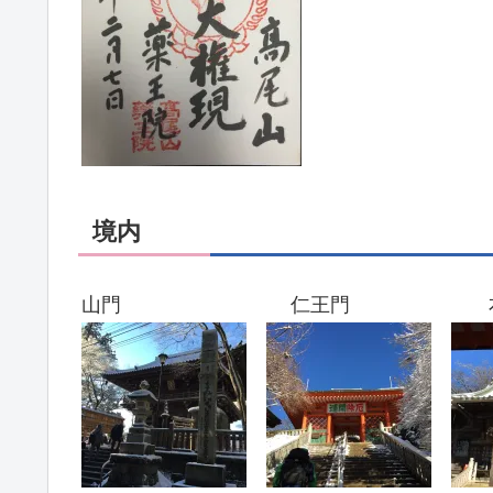
境内
山門 仁王門 本