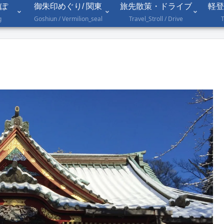
ぽ
御朱印めぐり/ 関東
旅先散策・ドライブ
軽登
g
Goshiun / Vermilion_seal
Travel_Stroll / Drive
T