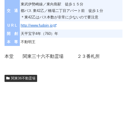
東武伊勢崎線／東向島駅 徒歩１５分
交 通
都バス 東42乙／橋場二丁目アパート前 徒歩１分
＊東42乙はバス本数が非常に少ないので要注意
U R L
http://www.fudoin.jp
開 創
天平宝字4年（760）年
本 尊
不動明王
本堂 関東三十六不動霊場 ２３番札所
関東36不動霊場