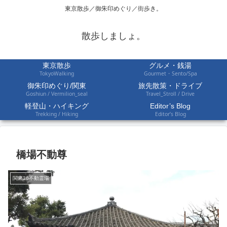
東京散歩／御朱印めぐり／街歩き。
散歩しましょ。
東京散歩
グルメ・銭湯
TokyoWalking
Gourmet・Sento/Spa
御朱印めぐり/関東
旅先散策・ドライブ
Goshiun / Vermilion_seal
Travel_Stroll / Drive
軽登山・ハイキング
Editor’s Blog
Trekking / Hiking
Editor’s Blog
橋場不動尊
関東36不動霊場