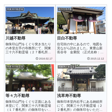
関東36不動霊場
府内五色不動
川越不動尊
目白不動尊
御朱印山門をくぐり突き当たり
住宅街の中にあるので、地図を
の本堂左手の寺務所にて、関東
見ながら訪れました。東豊山新
三十六不動霊場（２７番札所）
長谷寺 金乗院 （正式名称：神
の御朱印をいただ...
霊山金乗院 慈...
2016.02.17
2015.12.12
関東36不動霊場
関東36不動霊場
等々力不動尊
浅草寿不動尊
御朱印山門をくぐり正面にある
御朱印本堂内右手にある納経所
本堂にて、関東三十六不動霊場
にて、関東三十六不動霊場（２
（１７番札所）の御朱印をいた
２番札所）の御朱印をいただく