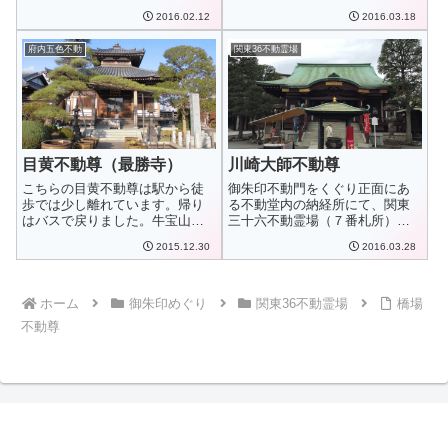
だくことができま...
ことができます。...
2016.02.12
2016.03.18
府内五色不動
関東36不動霊場
目黄不動尊（最勝寺）
川崎大師不動尊
こちらの目黄不動尊は駅から徒
御朱印不動門をくぐり正面にあ
歩では少し離れています。帰り
る不動堂内の納経所にて、関東
はバスで戻りました。牛宝山明
三十六不動霊場（７番札所）の
王院 最勝寺創建...
御朱印をいただく...
2015.12.30
2016.03.28
ホーム
御朱印めぐり
関東36不動霊場
橋場
不動尊