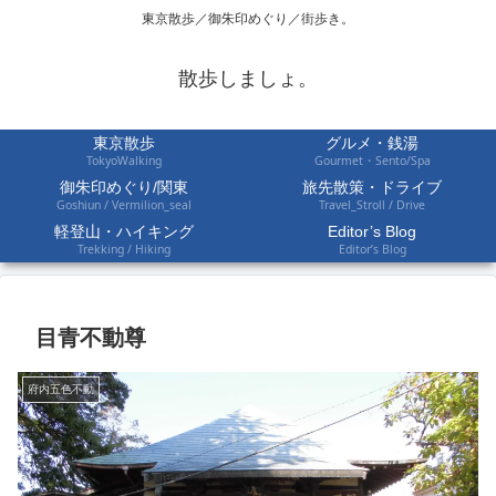
東京散歩／御朱印めぐり／街歩き。
散歩しましょ。
東京散歩
グルメ・銭湯
TokyoWalking
Gourmet・Sento/Spa
御朱印めぐり/関東
旅先散策・ドライブ
Goshiun / Vermilion_seal
Travel_Stroll / Drive
軽登山・ハイキング
Editor’s Blog
Trekking / Hiking
Editor’s Blog
目青不動尊
府内五色不動