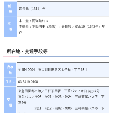
創
応長元（1311）年
建
本 堂：阿弥陀如来
本
不動堂：不動明王（秘佛）：青銅製／寛永19（1642年）年
尊
作
所在地・交通手段等
所在
〒154-0004 東京都世田谷区太子堂４丁目15-1
地
T E L
03-3419-0108
東急田園都市線／三軒茶屋駅 三茶パティオ口 徒歩4分
東急バス／渋05・渋21・渋23・渋24 三軒茶屋バス停 下
交
車4分
通
渋11・渋12・渋82・黒06 三軒茶屋バス停 下