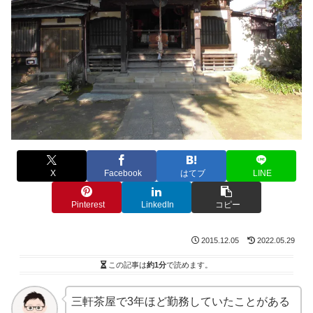
X
Facebook
はてブ
LINE
Pinterest
LinkedIn
コピー
2015.12.05
2022.05.29
この記事は
約1分
で読めます。
三軒茶屋で3年ほど勤務していたことがある