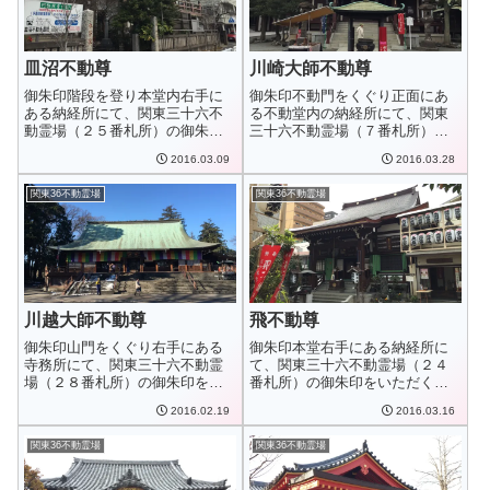
皿沼不動尊
川崎大師不動尊
御朱印階段を登り本堂内右手に
御朱印不動門をくぐり正面にあ
ある納経所にて、関東三十六不
る不動堂内の納経所にて、関東
動霊場（２５番札所）の御朱印
三十六不動霊場（７番札所）の
をいただくことが...
御朱印をいただく...
2016.03.09
2016.03.28
関東36不動霊場
関東36不動霊場
川越大師不動尊
飛不動尊
御朱印山門をくぐり右手にある
御朱印本堂右手にある納経所に
寺務所にて、関東三十六不動霊
て、関東三十六不動霊場（２４
場（２８番札所）の御朱印をい
番札所）の御朱印をいただくこ
ただくことができ...
とができます。境...
2016.02.19
2016.03.16
関東36不動霊場
関東36不動霊場