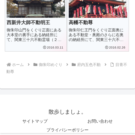
西新井大師不動明王
高幡不動尊
御朱印山門をくぐり正面にある
御朱印仁王門をくぐり正面奥に
大本堂の裏手にある納経所に
ある不動堂・奥殿のさらに右奥
て、関東三十六不動霊場（２６
の納経所にて、関東三十六不動
番札所）の御朱印を...
霊場（９番札所）...
2016.03.11
2016.02.26
ホーム
御朱印めぐり
府内五色不動
目青不
動尊
散歩しましょ。
サイトマップ
お問い合わせ
プライバシーポリシー