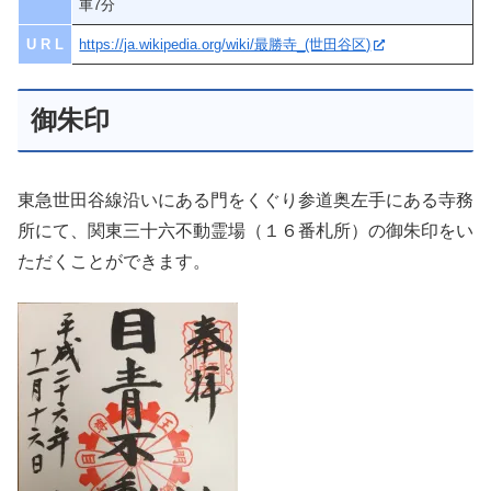
車7分
U R L
https://ja.wikipedia.org/wiki/最勝寺_(世田谷区)
御朱印
東急世田谷線沿いにある門をくぐり参道奥左手にある寺務
所にて、関東三十六不動霊場（１６番札所）の御朱印をい
ただくことができます。