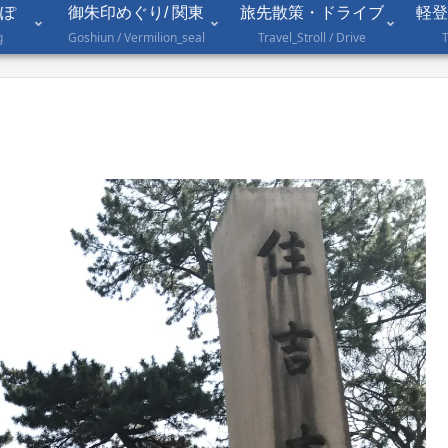
ぽ
御朱印めぐり/ 関東
旅先散策・ドライブ
軽登
g
Goshiun / Vermilion_seal
Travel_Stroll / Drive
T