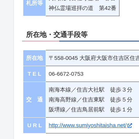
札所等
神仏霊場巡拝の道 第42番
所在地・交通手段等
所在地
〒558-0045 大阪府大阪市住吉区住吉2
T E L
06-6672-0753
南海本線／住吉大社駅 徒歩３分
交 通
南海高野線／住吉東駅 徒歩５分
阪堺線／住吉鳥居前駅 徒歩１分
U R L
http://www.sumiyoshitaisha.net/