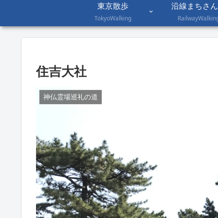
東京散歩
沿線まちさん
TokyoWalking
RailwayWalkin
住吉大社
神仏霊場巡礼の道