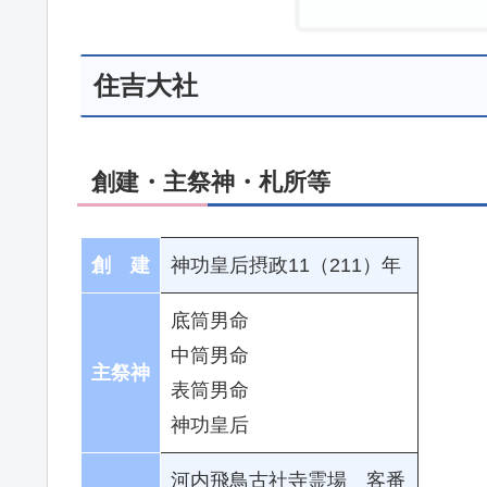
住吉大社
創建・主祭神・札所等
創 建
神功皇后摂政11（211）年
底筒男命
中筒男命
主祭神
表筒男命
神功皇后
河内飛鳥古社寺霊場 客番