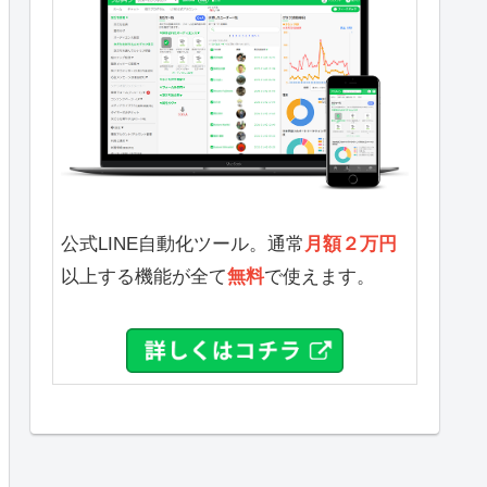
公式LINE自動化ツール。通常
月額２万円
以上する機能が全て
無料
で使えます。