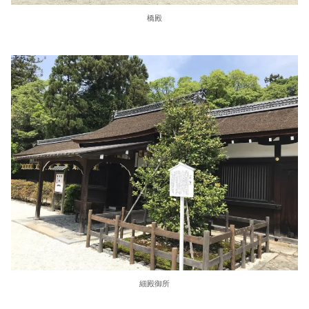
橋殿
細殿御所