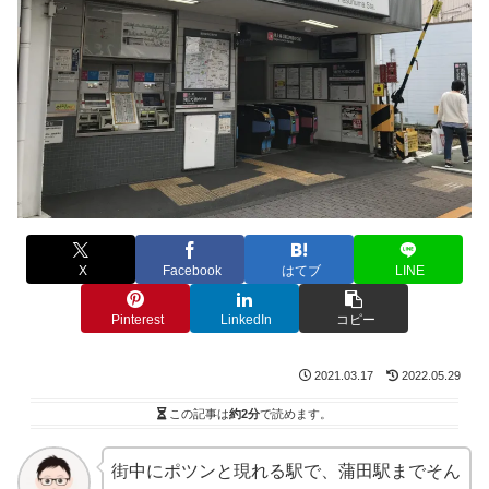
X
Facebook
はてブ
LINE
Pinterest
LinkedIn
コピー
2021.03.17
2022.05.29
この記事は
約2分
で読めます。
街中にポツンと現れる駅で、蒲田駅までそん