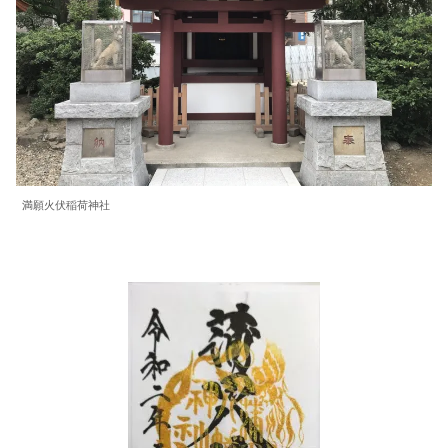
満願火伏稲荷神社