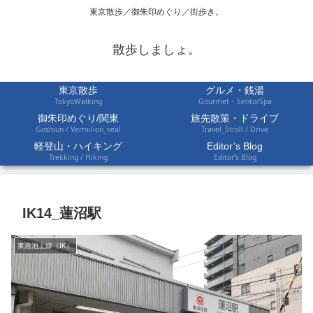
東京散歩／御朱印めぐり／街歩き。
散歩しましょ。
東京散歩
グルメ・銭湯
TokyoWalking
Gourmet・Sento/Spa
御朱印めぐり/関東
旅先散策・ドライブ
Goshiun / Vermilion_seal
Travel_Stroll / Drive
軽登山・ハイキング
Editor’s Blog
Trekking / Hiking
Editor’s Blog
IK14_蓮沼駅
東急池上線（IK）