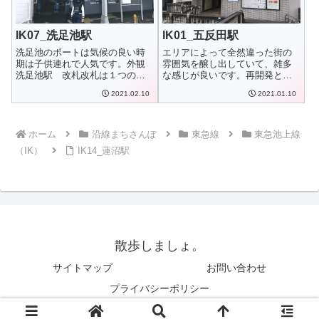
IK07_洗足池駅
IK01_五反田駅
洗足池のボートは気候の良い時
エリアによって全然違った街の
期は子供連れで人気です。外観
雰囲気を醸し出していて、雑多
洗足池駅 改札改札は１つの
な感じが良いです。再開発とか
み。ホームが2階に...
で小綺麗に変わら...
2021.02.10
2021.01.10
ホーム
沿線まちさんぽ
東急線
東急池上線
（IK）
IK14_蓮沼駅
散歩しましょ。
サイトマップ
お問い合わせ
プライバシーポリシー
Copyright © 2015-2026 散歩しましょ。 All Rights Reserved.