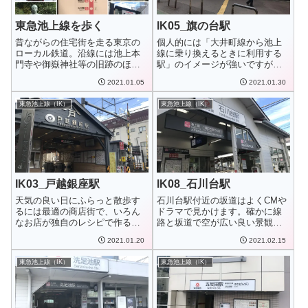
東急池上線を歩く
IK05_旗の台駅
昔ながらの住宅街を走る東京の
個人的には「大井町線から池上
ローカル鉄道。沿線には池上本
線に乗り換えるときに利用する
門寺や御嶽神社等の旧跡のほ
駅」のイメージが強いですが、
か、洗足池公園や戸...
駅前商店街には飲...
2021.01.05
2021.01.30
東急池上線（IK）
東急池上線（IK）
IK03_戸越銀座駅
IK08_石川台駅
天気の良い日にふらっと散歩す
石川台駅付近の坂道はよくCMや
るには最適の商店街で、いろん
ドラマで見かけます。確かに線
なお店が独自のレシピで作る
路と坂道で空が広い良い景観だ
「戸越銀座コロッケ...
ったりするから...
2021.01.20
2021.02.15
東急池上線（IK）
東急池上線（IK）