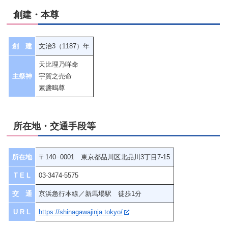
創建・本尊
創 建
文治3（1187）年
天比理乃咩命
主祭神
宇賀之売命
素盞嗚尊
所在地・交通手段等
所在地
〒140−0001 東京都品川区北品川3丁目7-15
T E L
03-3474-5575
交 通
京浜急行本線／新馬場駅 徒歩1分
U R L
https://shinagawajinja.tokyo/