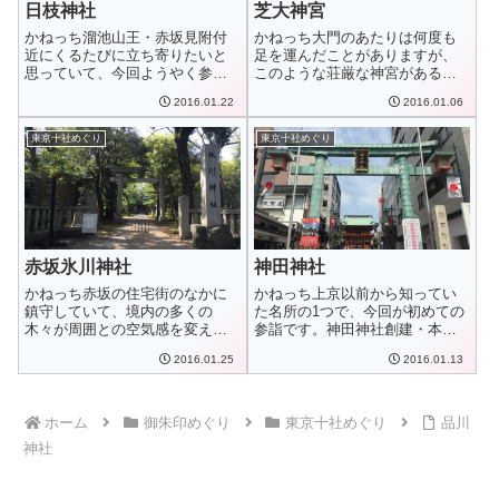
日枝神社
芝大神宮
かねっち溜池山王・赤坂見附付
かねっち大門のあたりは何度も
近にくるたびに立ち寄りたいと
足を運んだことがありますが、
思っていて、今回ようやく参詣
このような荘厳な神宮があるの
できました！日枝...
を知りませんでし...
2016.01.22
2016.01.06
東京十社めぐり
東京十社めぐり
赤坂氷川神社
神田神社
かねっち赤坂の住宅街のなかに
かねっち上京以前から知ってい
鎮守していて、境内の多くの
た名所の1つで、今回が初めての
木々が周囲との空気感を変えて
参詣です。神田神社創建・本尊
いました。赤坂氷川...
創 建天平2（...
2016.01.25
2016.01.13
ホーム
御朱印めぐり
東京十社めぐり
品川
神社