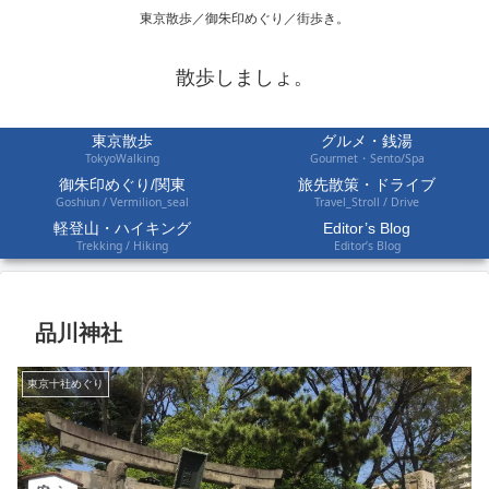
東京散歩／御朱印めぐり／街歩き。
散歩しましょ。
東京散歩
グルメ・銭湯
TokyoWalking
Gourmet・Sento/Spa
御朱印めぐり/関東
旅先散策・ドライブ
Goshiun / Vermilion_seal
Travel_Stroll / Drive
軽登山・ハイキング
Editor’s Blog
Trekking / Hiking
Editor’s Blog
品川神社
東京十社めぐり