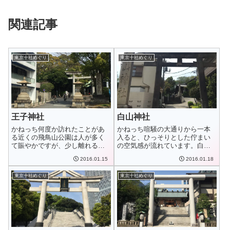
関連記事
東京十社めぐり
東京十社めぐり
王子神社
白山神社
かねっち何度か訪れたことがあ
かねっち喧騒の大通りから一本
る近くの飛鳥山公園は人が多く
入ると、ひっそりとした佇まい
て賑やかですが、少し離れるだ
の空気感が流れています。白山
けでとても落ち着...
神社創建・本尊創...
2016.01.15
2016.01.18
東京十社めぐり
東京十社めぐり