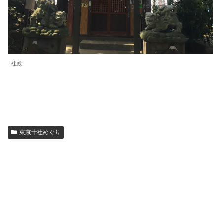
社殿
東京十社めぐり