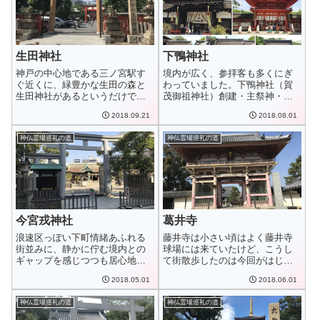
生田神社
下鴨神社
神戸の中心地である三ノ宮駅す
境内が広く、参拝客も多くにぎ
ぐ近くに、緑豊かな生田の森と
わっていました。下鴨神社（賀
生田神社があるというだけでホ
茂御祖神社）創建・主祭神・札
ッとしますね。生...
所等創 建崇神天...
2018.09.21
2018.08.01
神仏霊場巡礼の道
神仏霊場巡礼の道
今宮戎神社
葛井寺
浪速区っぽい下町情緒あふれる
藤井寺は小さい頃はよく藤井寺
街並みに、静かに佇む境内との
球場には来ていたけど、こうし
ギャップを感じつつも居心地が
て街散歩したのは今回がはじめ
良かったです。今...
て。紫雲山 葛井...
2018.05.01
2018.06.01
神仏霊場巡礼の道
神仏霊場巡礼の道