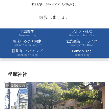
東京散歩／御朱印めぐり／街歩き。
散歩しましょ。
東京散歩
グルメ・銭湯
TokyoWalking
Gourmet・Sento/Spa
御朱印めぐり/関東
旅先散策・ドライブ
Goshiun / Vermilion_seal
Travel_Stroll / Drive
軽登山・ハイキング
Editor’s Blog
Trekking / Hiking
Editor’s Blog
坐摩神社
神仏霊場巡礼の道