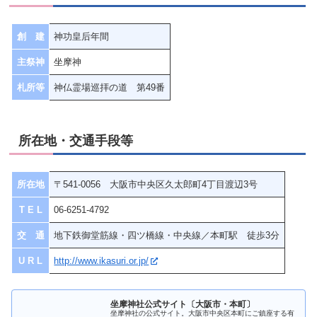
創 建
神功皇后年間
主祭神
坐摩神
札所等
神仏霊場巡拝の道 第49番
所在地・交通手段等
所在地
〒541-0056 大阪市中央区久太郎町4丁目渡辺3号
T E L
06-6251-4792
交 通
地下鉄御堂筋線・四ツ橋線・中央線／本町駅 徒歩3分
U R L
http://www.ikasuri.or.jp/
坐摩神社公式サイト〔大阪市・本町〕
坐摩神社の公式サイト。大阪市中央区本町にご鎮座する有