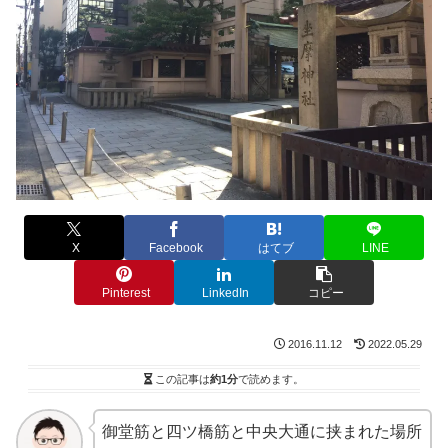
X
Facebook
はてブ
LINE
Pinterest
LinkedIn
コピー
2016.11.12
2022.05.29
この記事は
約1分
で読めます。
御堂筋と四ツ橋筋と中央大通に挟まれた場所