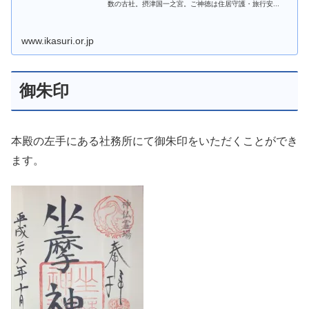
数の古社。摂津国一之宮。ご神徳は住居守護・旅行安...
www.ikasuri.or.jp
御朱印
本殿の左手にある社務所にて御朱印をいただくことができ
ます。