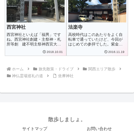
西宮神社
法楽寺
西宮神社といえば「福男」です
高校時代はこのあたりをよく自
ね。西宮神社創建・主祭神・札
転車で通っていたけど、今回が
所等創 建不明主祭神西宮大神
はじめての参拝でした。紫金山
（蛭子命）札所等...
小松院 法楽寺...
2018.10.01
2016.11.19
ホーム
旅先散策・ドライブ
関西エリア散歩
神仏霊場巡礼の道
坐摩神社
散歩しましょ。
サイトマップ
お問い合わせ