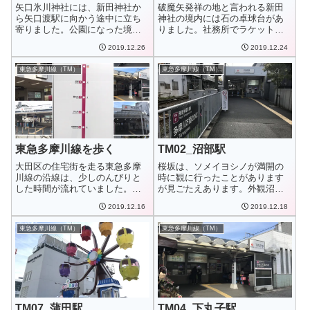
矢口氷川神社には、新田神社か
破魔矢発祥の地と言われる新田
ら矢口渡駅に向かう途中に立ち
神社の境内には石の卓球台があ
寄りました。公園になった境内
りました。社務所でラケットと
では、子どもがサ...
ピンポン玉を貸し...
2019.12.26
2019.12.24
東急多摩川線（TM）
東急多摩川線（TM）
東急多摩川線を歩く
TM02_沼部駅
大田区の住宅街を走る東急多摩
桜坂は、ソメイヨシノが満開の
川線の沿線は、少しのんびりと
時に観に行ったことがあります
した時間が流れていました。東
が見ごたえあります。外観沼部
急多摩川線路線カ...
駅本屋口（上り）...
2019.12.16
2019.12.18
東急多摩川線（TM）
東急多摩川線（TM）
TM07_蒲田駅
TM04_下丸子駅