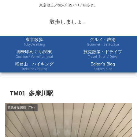
東京散歩／御朱印めぐり／街歩き。
散歩しましょ。
東京散歩
グルメ・銭湯
TokyoWalking
Gourmet・Sento/Spa
御朱印めぐり/関東
旅先散策・ドライブ
Goshiun / Vermilion_seal
Travel_Stroll / Drive
軽登山・ハイキング
Editor’s Blog
Trekking / Hiking
Editor’s Blog
TM01_多摩川駅
東急多摩川線（TM）