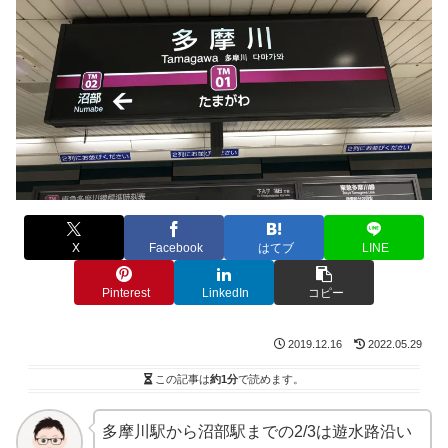
X
Facebook
はてブ
LINE
Pinterest
LinkedIn
コピー
2019.12.16
2022.05.29
この記事は
約1分
で読めます。
多摩川駅から沼部駅までの2/3は遊水路沿い