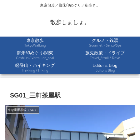
東京散歩／御朱印めぐり／街歩き。
散歩しましょ。
東京散歩
グルメ・銭湯
TokyoWalking
Gourmet・Sento/Spa
御朱印めぐり/関東
旅先散策・ドライブ
Goshiun / Vermilion_seal
Travel_Stroll / Drive
軽登山・ハイキング
Editor’s Blog
Trekking / Hiking
Editor’s Blog
SG01_三軒茶屋駅
東急世田谷線（SG）