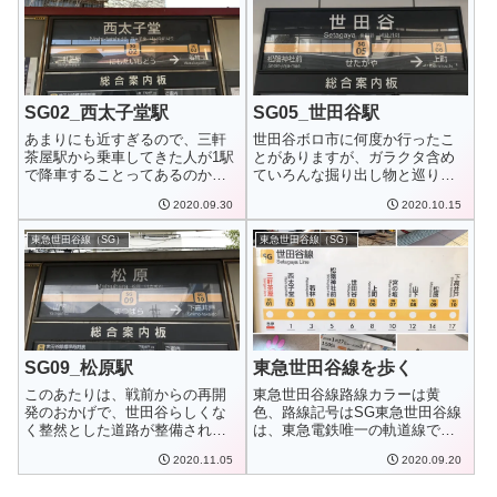
SG02_西太子堂駅
SG05_世田谷駅
あまりにも近すぎるので、三軒
世田谷ボロ市に何度か行ったこ
茶屋駅から乗車してきた人が1駅
とがありますが、ガラクタ含め
で降車することってあるのかな
ていろんな掘り出し物と巡り合
ぁ？外観西太子...
えるだけでなく、...
2020.09.30
2020.10.15
東急世田谷線（SG）
東急世田谷線（SG）
SG09_松原駅
東急世田谷線を歩く
このあたりは、戦前からの再開
東急世田谷線路線カラーは黄
発のおかげで、世田谷らしくな
色、路線記号はSG東急世田谷線
く整然とした道路が整備されて
は、東急電鉄唯一の軌道線で、
います。外観松原...
「三軒茶屋駅～下...
2020.11.05
2020.09.20