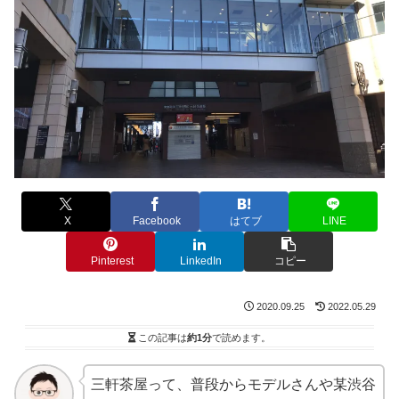
X
Facebook
はてブ
LINE
Pinterest
LinkedIn
コピー
2020.09.25
2022.05.29
この記事は
約1分
で読めます。
三軒茶屋って、普段からモデルさんや某渋谷