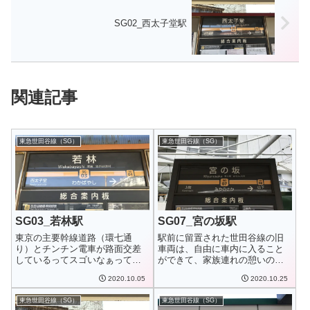
SG02_西太子堂駅
関連記事
東急世田谷線（SG）
東急世田谷線（SG）
SG03_若林駅
SG07_宮の坂駅
東京の主要幹線道路（環七通
駅前に留置された世田谷線の旧
り）とチンチン電車が路面交差
車両は、自由に車内に入ること
しているってスゴいなぁって、
ができて、家族連れの憩いの場
上京してすぐに若林...
になっていました...
2020.10.05
2020.10.25
東急世田谷線（SG）
東急世田谷線（SG）