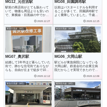
MG12_元住吉駅
MG08_田園調布駅
駅前の商店街がとても賑わって
以前はバスターミナルを利用す
いて、物価も周辺よりも安いの
ることが多くて、田園調布駅で
で、東横線・目黒線の中でかな
よく乗降していました。千歳船
り住みやすい街だ...
橋・蒲田・渋谷な...
2020.12.27
2020.12.15
東急目黒線（MG）
東急目黒線（MG）
MG07_奥沢駅
MG06_大岡山駅
結婚して1年半ほど暮らしていた
駅ビルが東急病院になっている
街で、静かな住宅街でありなが
大岡山駅。鉄道会社の企業立病
らも、自由が丘まで徒歩で10分
院だからこそ実現できたのでし
程度で行ける...
ょうか。そういえ...
2020.12.12
2020.12.09
東急目黒線（MG）
東急目黒線（MG）