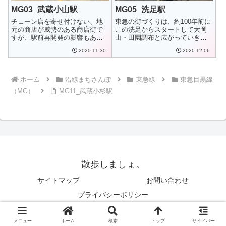
MG03_武蔵小山駅
MG05_洗足駅
チェーン店を寄せ付けない、地
東急の街づくりは、約100年前に
元の商店が威勢のある商店街で
この洗足からスタートして大岡
すが、駅前再開発の影響もあっ
山・田園調布と広がっていきま
て、タワーマンシ...
した。今は面...
2020.11.30
2020.12.06
ホーム
沿線まちさんぽ
東急線
東急目黒線
（MG）
MG11_武蔵小杉駅
散歩しましょ。
サイトマップ
お問い合わせ
プライバシーポリシー
Copyright © 2015-2026 散歩しましょ。 All Rights Reserved.
メニュー
ホーム
検索
トップ
サイドバー