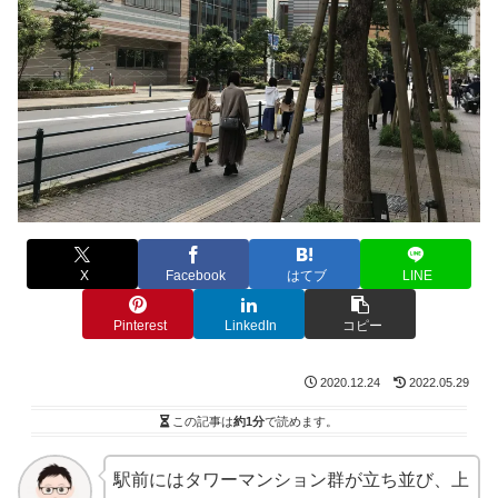
X
Facebook
はてブ
LINE
Pinterest
LinkedIn
コピー
2020.12.24
2022.05.29
この記事は
約1分
で読めます。
駅前にはタワーマンション群が立ち並び、上