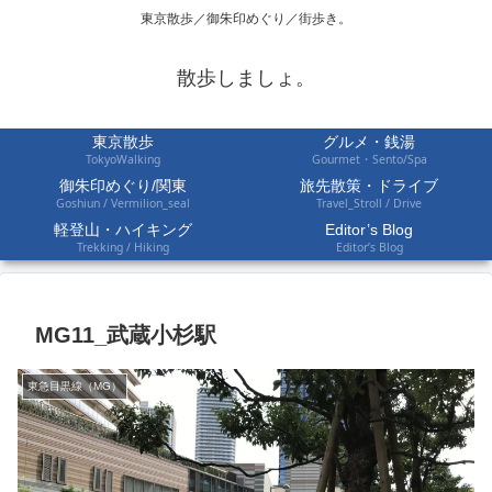
東京散歩／御朱印めぐり／街歩き。
散歩しましょ。
東京散歩
グルメ・銭湯
TokyoWalking
Gourmet・Sento/Spa
御朱印めぐり/関東
旅先散策・ドライブ
Goshiun / Vermilion_seal
Travel_Stroll / Drive
軽登山・ハイキング
Editor’s Blog
Trekking / Hiking
Editor’s Blog
MG11_武蔵小杉駅
東急目黒線（MG）