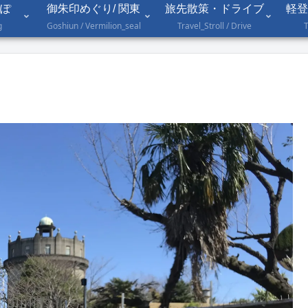
ぽ
御朱印めぐり/ 関東
旅先散策・ドライブ
軽登
g
Goshiun / Vermilion_seal
Travel_Stroll / Drive
T