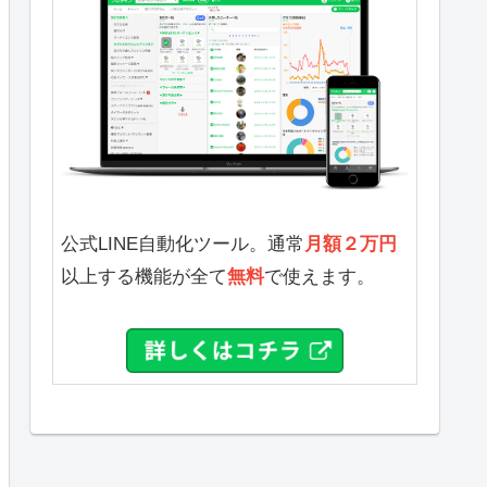
公式LINE自動化ツール。通常
月額２万円
以上する機能が全て
無料
で使えます。