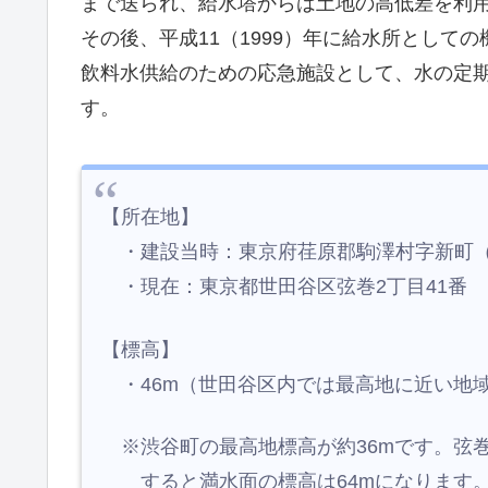
まで送られ、給水塔からは土地の高低差を利
その後、平成11（1999）年に給水所として
飲料水供給のための応急施設として、水の定
す。
【所在地】
・建設当時：東京府荏原郡駒澤村字新町（
・現在：東京都世田谷区弦巻2丁目41番
【標高】
・46m（世田谷区内では最高地に近い地
※渋谷町の最高地標高が約36mです。弦巻
すると満水面の標高は64mになります。