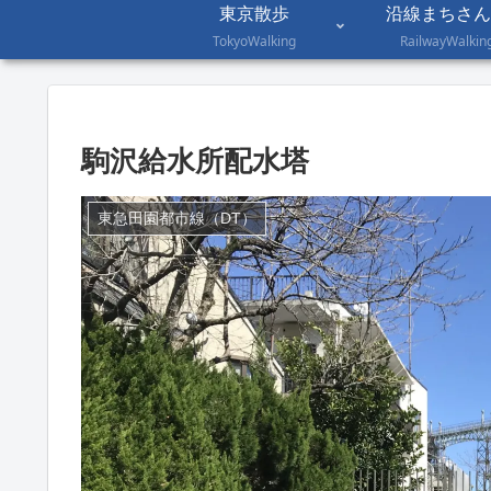
東京散歩
沿線まちさん
TokyoWalking
RailwayWalkin
駒沢給水所配水塔
東急田園都市線（DT）