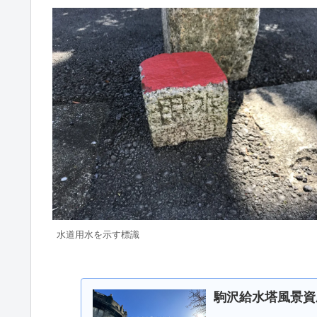
水道用水を示す標識
駒沢給水塔風景資