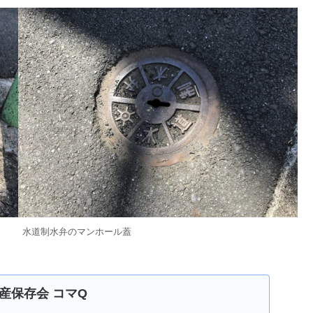
水道制水弁のマンホール蓋
産保存会 コマQ