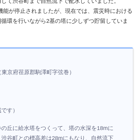
用して渋谷町まで自然流下で配水していました。
の機能が停止されましたが、現在では、震災時における
期循環を行いながら2基の塔に少しずつ貯留していま
東京府荏原郡駒澤町字弦巻）
域です）
の丘に給水塔をつくって、塔の水深を18mに
渋谷町との標高差は28mにもなり、自然流下