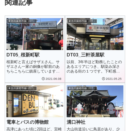
関連記事
東急田園都市線（DT）
東急田園都市線（DT）
DT05_桜新町駅
DT03_三軒茶屋駅
桜新町と言えばサザエさん。サ
以前、3年半ほど勤務したことの
ザエさん一家の銅像が駅前のあ
あるエリアにつき、馴染み深さ
ちらこちらに鎮座しています
のある街の１つです。下町感が
が、一時期話題とな...
あって、安く飲...
2021.06.08
2021.05.25
東急田園都市線（DT）
東急田園都市線（DT）
電車とバスの博物館
溝口神社
高津にあった頃に2回ほど、宮崎
大山街道沿いに鳥居があり、少