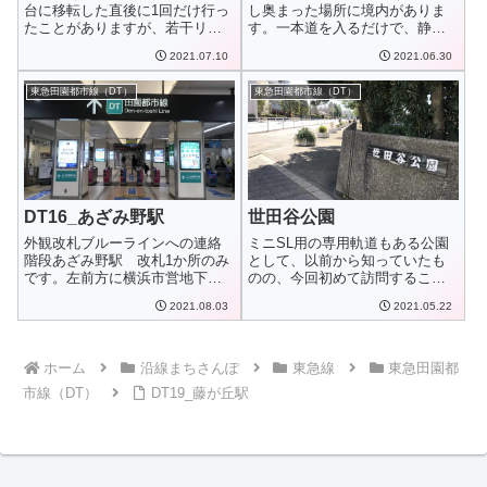
台に移転した直後に1回だけ行っ
し奥まった場所に境内がありま
たことがありますが、若干リニ
す。一本道を入るだけで、静か
ューアルして...
な時間が流れる空...
2021.07.10
2021.06.30
東急田園都市線（DT）
東急田園都市線（DT）
DT16_あざみ野駅
世田谷公園
外観改札ブルーラインへの連絡
ミニSL用の専用軌道もある公園
階段あざみ野駅 改札1か所のみ
として、以前から知っていたも
です。左前方に横浜市営地下鉄
のの、今回初めて訪問すること
ブルーラインへ...
ができました。...
2021.08.03
2021.05.22
ホーム
沿線まちさんぽ
東急線
東急田園都
市線（DT）
DT19_藤が丘駅