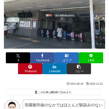
X
Facebook
はてブ
LINE
Pinterest
LinkedIn
コピー
2021.08.18
2022.12.22
この記事は
約1分
で読めます。
田園都市線のなかではほとんど馴染みのない