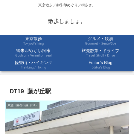
東京散歩／御朱印めぐり／街歩き。
散歩しましょ。
東京散歩
グルメ・銭湯
TokyoWalking
Gourmet・Sento/Spa
御朱印めぐり/関東
旅先散策・ドライブ
Goshiun / Vermilion_seal
Travel_Stroll / Drive
軽登山・ハイキング
Editor’s Blog
Trekking / Hiking
Editor’s Blog
DT19_藤が丘駅
東急田園都市線（DT）