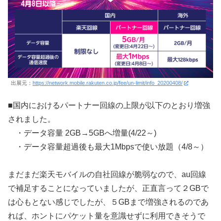
出展元：
https://network.mobile.rakuten.co.jp/fee/un-limit/info_20200408/
■国内におけるパートナー回線の上限が以下のとおり増強
されました。
・データ容量 2GB→5GBへ増量(4/22～)
・データ容量超過後も最大1Mbpsで使い放題（4/8～）
まだまだ楽天モバイルの自社回線が脆弱なので、au回線
で補足することになっていましたが、正直言って２GBで
は心もとない感じでしたが、５GBまで増強されるのであ
れば、ホントにパケット量を意識せずに利用できそうで