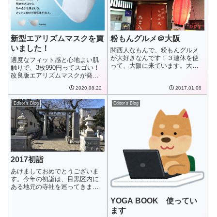
新型エアリズムマスクを買
粉もんグルメ＠大阪
いました！
関西人なもんで、粉もんグルメ
が大好きなんです！３連休を使
適度なフィット感と心地よい肌
って、大阪に来ています。大阪
触りで、3枚990円ってスゴい！
に来ると訪問する...
改良版エアリズムマスクが発
売！エアリズム...
2020.08.22
2017.01.08
Editor's Blog
Editor's Blog
2017初詣
あけましておめでとうございま
す。今年の初詣は、目黒区内に
ある地元の寺社を巡ってきまし
た。碑文谷八幡宮...
YOGA BOOK 使ってい
ます