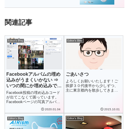
関連記事
Editor's Blog
Editor's Blog
Facebookアルバムの埋め
ごあいさつ
込みがうまくいかない ⇒
よろしくお願いいたします！ご
いつの間にか埋め込みでき
挨拶３０代後半から少しずつ、
主に東京都内を散歩してきまし
るようになっている！
Facebook投稿の埋め込みコード
たが、これからも...
が出てこなくて困っています。
Facebookページの写真アルバ
ム...
2020.01.04
2015.10.01
Editor's Blog
Editor's Blog