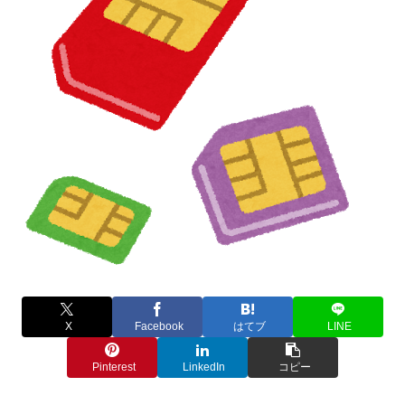
X
Facebook
はてブ
LINE
Pinterest
LinkedIn
コピー