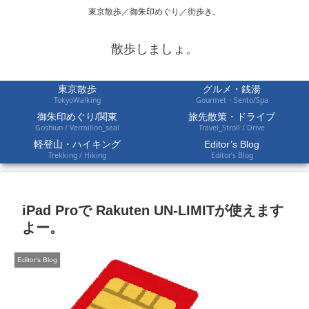
東京散歩／御朱印めぐり／街歩き。
散歩しましょ。
東京散歩
グルメ・銭湯
TokyoWalking
Gourmet・Sento/Spa
御朱印めぐり/関東
旅先散策・ドライブ
Goshiun / Vermilion_seal
Travel_Stroll / Drive
軽登山・ハイキング
Editor’s Blog
Trekking / Hiking
Editor’s Blog
iPad Proで Rakuten UN-LIMITが使えます
よー。
Editor's Blog