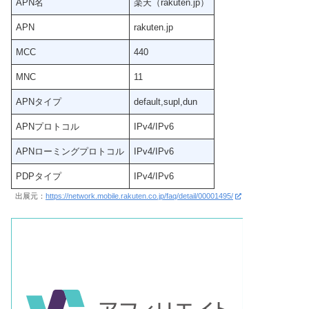
APN名
楽天（rakuten.jp）
APN
rakuten.jp
MCC
440
MNC
11
APNタイプ
default,supl,dun
APNプロトコル
IPv4/IPv6
APNローミングプロトコル
IPv4/IPv6
PDPタイプ
IPv4/IPv6
出展元：
https://network.mobile.rakuten.co.jp/faq/detail/00001495/