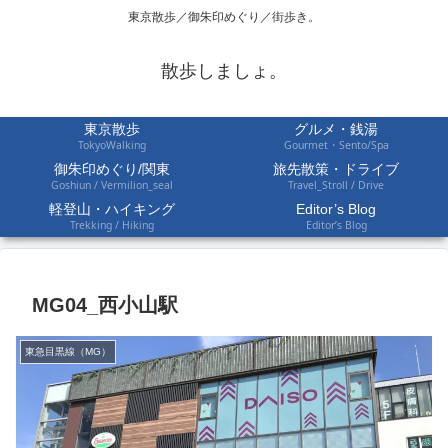
東京散歩／御朱印めぐり／街歩き。
散歩しましょ。
東京散歩
グルメ・銭湯
TokyoWalking
Gourmet・Sento/Spa
御朱印めぐり/関東
旅先散策・ドライブ
Goshiun / Vermilion_seal
Travel_Stroll / Drive
軽登山・ハイキング
Editor’s Blog
Trekking / Hiking
Editor’s Blog
MG04_西小山駅
東急目黒線（MG）