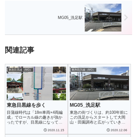
MG05_洗足駅
関連記事
東急目黒線（MG）
東急目黒線（MG）
東急目黒線を歩く
MG05_洗足駅
目蒲線時代は「18m車両×4両編
東急の街づくりは、約100年前に
成」でローカル線の趣きが強か
この洗足からスタートして大岡
ったですが、目黒線になってか
山・田園調布と広がっていきま
らは「20m...
した。今は面...
2020.11.15
2020.12.06