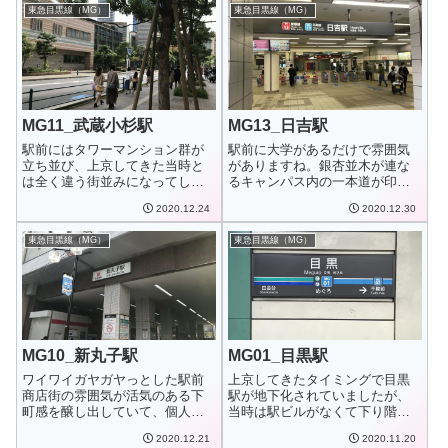
東急目黒線（MG）
東急目黒線（MG）
MG11_武蔵小杉駅
MG13_日吉駅
駅前にはタワーマンション群が
駅前に大学があるだけで雰囲気
立ち並び、上京してきた当時と
がありますね。銀杏並木が連な
は全く違う街並みになってしま
るキャンパス内の一本道が印象
っていて、来るた...
的です。外観MG...
2020.12.24
2020.12.30
東急目黒線（MG）
東急目黒線（MG）
MG10_新丸子駅
MG01_目黒駅
ワイワイガヤガヤっとした駅前
上京してきたタイミングで目黒
商店街の雰囲気が活気のある下
駅が地下化されていましたが、
町感を醸し出していて、個人的
当時は駅ビルがなくて下り階段
には結構好きです...
だけの仮駅舎だっ...
2020.12.21
2020.11.20