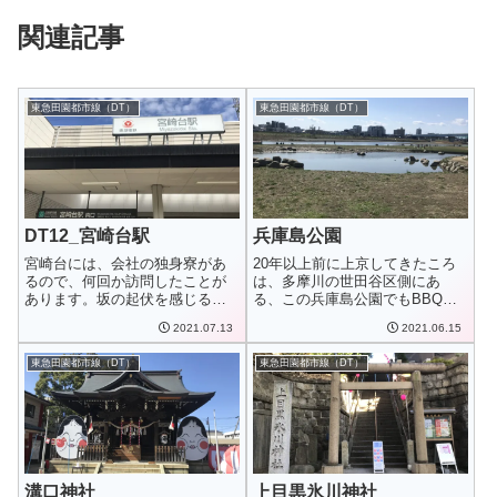
関連記事
東急田園都市線（DT）
東急田園都市線（DT）
DT12_宮崎台駅
兵庫島公園
宮崎台には、会社の独身寮があ
20年以上前に上京してきたころ
るので、何回か訪問したことが
は、多摩川の世田谷区側にあ
あります。坂の起伏を感じるこ
る、この兵庫島公園でもBBQが
との多い街だなぁ...
流行っていて、...
2021.07.13
2021.06.15
東急田園都市線（DT）
東急田園都市線（DT）
溝口神社
上目黒氷川神社