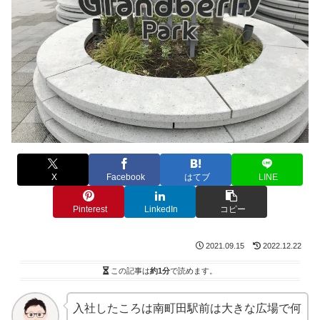
X
Facebook
はてブ
LINE
Pinterest
LinkedIn
コピー
2021.09.15
2022.12.22
この記事は
約1分
で読めます。
入社したころは南町田駅前は大きな広場で何