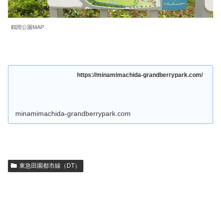
鶴間公園MAP
https://minamimachida-grandberrypark.com/
minamimachida-grandberrypark.com
東急田園都市線（DT）