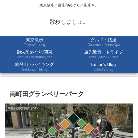
東京散歩／御朱印めぐり／街歩き。
散歩しましょ。
東京散歩
グルメ・銭湯
TokyoWalking
Gourmet・Sento/Spa
御朱印めぐり/関東
旅先散策・ドライブ
Goshiun / Vermilion_seal
Travel_Stroll / Drive
軽登山・ハイキング
Editor’s Blog
Trekking / Hiking
Editor’s Blog
南町田グランベリーパーク
東急田園都市線（DT）