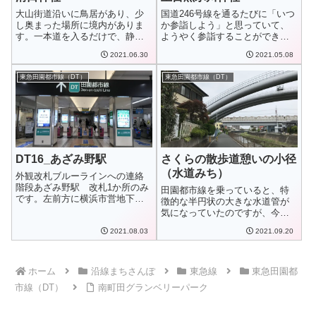
大山街道沿いに鳥居があり、少
国道246号線を通るたびに「いつ
し奥まった場所に境内がありま
か参詣しよう」と思っていて、
す。一本道を入るだけで、静か
ようやく参詣することができま
な時間が流れる空...
した。境内に...
2021.06.30
2021.05.08
東急田園都市線（DT）
東急田園都市線（DT）
DT16_あざみ野駅
さくらの散歩道憩いの小径
（水道みち）
外観改札ブルーラインへの連絡
階段あざみ野駅 改札1か所のみ
田園都市線を乗っていると、特
です。左前方に横浜市営地下鉄
徴的な半円状の大きな水道管が
ブルーラインへ...
気になっていたのですが、今回
の散策で、横浜の...
2021.08.03
2021.09.20
ホーム
沿線まちさんぽ
東急線
東急田園都
市線（DT）
南町田グランベリーパーク