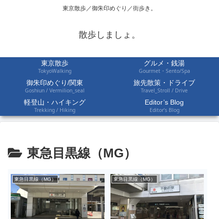
東京散歩／御朱印めぐり／街歩き。
散歩しましょ。
東京散歩
グルメ・銭湯
TokyoWalking
Gourmet・Sento/Spa
御朱印めぐり/関東
旅先散策・ドライブ
Goshiun / Vermilion_seal
Travel_Stroll / Drive
軽登山・ハイキング
Editor’s Blog
Trekking / Hiking
Editor’s Blog
東急目黒線（MG）
東急目黒線（MG）
東急目黒線（MG）