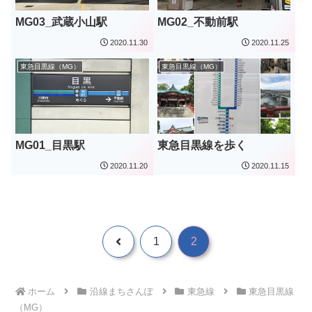
MG03_武蔵小山駅
MG02_不動前駅
2020.11.30
2020.11.25
東急目黒線（MG）
東急目黒線（MG）
MG01_目黒駅
東急目黒線を歩く
2020.11.20
2020.11.15
前
1
2
へ
ホーム
沿線まちさんぽ
東急線
東急目黒線
（MG）