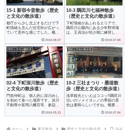
15-1 新宿今昔散歩（歴史
10-3 隅田川七福神散歩
と文化の散歩道）
（歴史と文化の散歩道）
都庁から少し北上するだけで下
下町情緒があふれるエリアで、
町情緒も含んだ住宅街が広がっ
隅田川公園内にある少年野球場
ていて意外な感じでした。概要
は、王貞治が幼少期に練習して
新宿・東京都庁か...
いた場所だそうで...
2016.08.07
2016.07.06
歴史と文化の散歩道
歴史と文化の散歩道
02-4 下町深川散歩（歴史
10-2 三社まつり・墨堤散
と文化の散歩道）
歩（歴史と文化の散歩道）
門前仲町は、個人的に深川めし
浅草観光といえばココッ!!隅田川
を初めて食べた場所です。深川
沿いのソメイヨシノの季節の景
不動尊や富岡八幡宮等、参詣者
色は素晴らしいですね。概要雷
で賑わいがあるエ...
門から仲見世...
2016.05.15
2016.07.04
ホーム
東京散歩
歴史と文化の散歩道
14-4