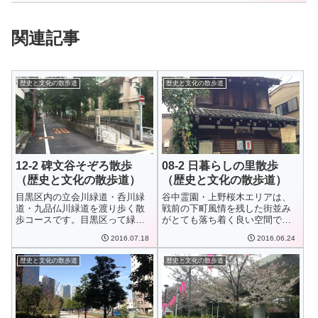
関連記事
歴史と文化の散歩道
歴史と文化の散歩道
12-2 碑文谷そぞろ散歩
08-2 日暮らしの里散歩
（歴史と文化の散歩道）
（歴史と文化の散歩道）
目黒区内の立会川緑道・呑川緑
谷中霊園・上野桜木エリアは、
道・九品仏川緑道を渡り歩く散
戦前の下町風情を残した街並み
歩コースです。目黒区って緑が
がとても落ち着く良い空間でし
多い街だなぁと改...
た。概要谷中霊園...
2016.07.18
2016.06.24
歴史と文化の散歩道
歴史と文化の散歩道