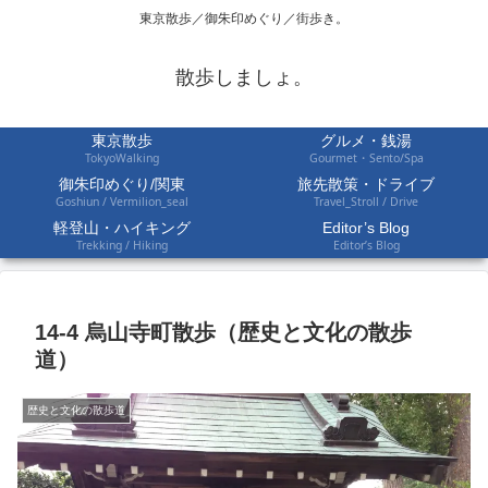
東京散歩／御朱印めぐり／街歩き。
散歩しましょ。
東京散歩
グルメ・銭湯
TokyoWalking
Gourmet・Sento/Spa
御朱印めぐり/関東
旅先散策・ドライブ
Goshiun / Vermilion_seal
Travel_Stroll / Drive
軽登山・ハイキング
Editor’s Blog
Trekking / Hiking
Editor’s Blog
14-4 烏山寺町散歩（歴史と文化の散歩
道）
歴史と文化の散歩道