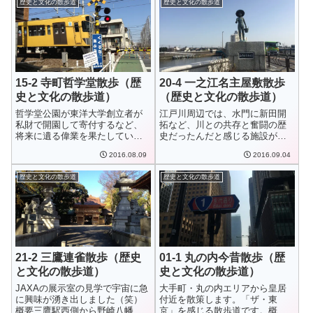
歴史と文化の散歩道
歴史と文化の散歩道
15-2 寺町哲学堂散歩（歴
20-4 一之江名主屋敷散歩
史と文化の散歩道）
（歴史と文化の散歩道）
哲学堂公園が東洋大学創立者が
江戸川周辺では、水門に新田開
私財で開園して寄付するなど、
拓など、川との共存と奮闘の歴
将来に遺る偉業を果たしている
史だったんだと感じる施設が多
んですね。概要J...
いですね。概要瑞...
2016.08.09
2016.09.04
歴史と文化の散歩道
歴史と文化の散歩道
21-2 三鷹連雀散歩（歴史
01-1 丸の内今昔散歩（歴
と文化の散歩道）
史と文化の散歩道）
JAXAの展示室の見学で宇宙に急
大手町・丸の内エリアから皇居
に興味が湧き出しました（笑）
付近を散策します。「ザ・東
概要三鷹駅西側から野崎八幡宮
京」を感じる散歩道です。概要