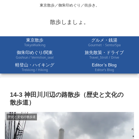
東京散歩／御朱印めぐり／街歩き。
散歩しましょ。
東京散歩
グルメ・銭湯
TokyoWalking
Gourmet・Sento/Spa
御朱印めぐり/関東
旅先散策・ドライブ
Goshiun / Vermilion_seal
Travel_Stroll / Drive
軽登山・ハイキング
Editor’s Blog
Trekking / Hiking
Editor’s Blog
14-3 神田川川辺の路散歩（歴史と文化の
散歩道）
歴史と文化の散歩道