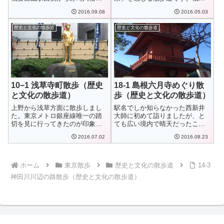
へ至る散歩コ...
大手町から皇居外苑...
2016.09.08
2016.05.03
歴史と文化の散歩道
歴史と文化の散歩道
10−1 浅草寺町散歩（歴史
18-1 島根六月寺めぐり散
と文化の散歩道）
歩（歴史と文化の散歩道）
上野から浅草方面に散歩しまし
駅名でしか知らなかった西新井
た。東京メトロ銀座線唯一の踏
大師に初めて詣りましたが、と
切を見に行ってきたのが印象的
ても広い境内で晴天だったこと
です。概要上野駅...
もあり清々しい気...
2016.07.02
2016.08.23
ホーム
東京散歩
歴史と文化の散歩道
14-3
神田川川辺の路散歩（歴史と文化の散歩道）