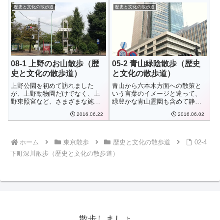
歴史と文化の散歩道
歴史と文化の散歩道
08-1 上野のお山散歩（歴
05-2 青山緑陰散歩（歴史
史と文化の散歩道）
と文化の散歩道）
上野公園を初めて訪れました
青山から六本木方面への散策と
が、上野動物園だけでなく、上
いう言葉のイメージと違って、
野東照宮など、さまざまな施設
緑豊かな青山霊園も含めて静か
があって１日かけて...
な街並みでした。...
2016.06.22
2016.06.02
ホーム
東京散歩
歴史と文化の散歩道
02-4
下町深川散歩（歴史と文化の散歩道）
散歩しましょ。