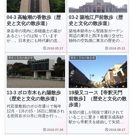
04-3 高輪潮の香散歩（歴
03-2 築地江戸前散歩（歴
史と文化の散歩道）
史と文化の散歩道）
泉岳寺の境内に赤穂義士の墓が
築地本願寺から聖路加ガーデン
あるというのは知っています
周辺の東洋と西洋を織り交ぜた
が…。日本史にも時代劇の忠臣
独特の空気感に東京の歴史の奥
蔵にも疎い自分が残...
深さを感じました...
2016.05.27
2016.05.21
歴史と文化の散歩道
歴史と文化の散歩道
13-3 ボロ市木もれ陽散歩
19柴又コース【帝釈天門
（歴史と文化の散歩道）
前散歩】（歴史と文化の散
歩道）
代官屋敷前のボロ市通りで毎年
12月・1月の15・16日に開催され
矢切の渡しが現役で運行されて
る世田谷ボロ市に何度か行った
いることに驚き！概要京成高砂
ことがあ...
駅から帝釈天を経由して矢切の
渡しへ至る散歩コ...
2016.07.26
2016.08.27