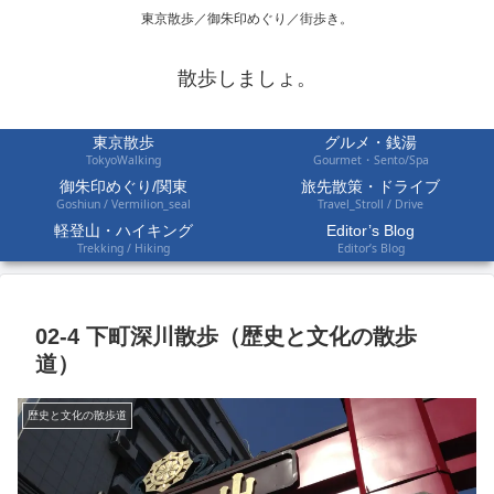
東京散歩／御朱印めぐり／街歩き。
散歩しましょ。
東京散歩
グルメ・銭湯
TokyoWalking
Gourmet・Sento/Spa
御朱印めぐり/関東
旅先散策・ドライブ
Goshiun / Vermilion_seal
Travel_Stroll / Drive
軽登山・ハイキング
Editor’s Blog
Trekking / Hiking
Editor’s Blog
02-4 下町深川散歩（歴史と文化の散歩
道）
歴史と文化の散歩道